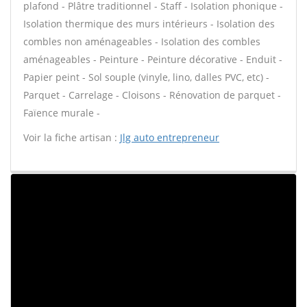
plafond - Plâtre traditionnel - Staff - Isolation phonique -
Isolation thermique des murs intérieurs - Isolation des
combles non aménageables - Isolation des combles
aménageables - Peinture - Peinture décorative - Enduit -
Papier peint - Sol souple (vinyle, lino, dalles PVC, etc) -
Parquet - Carrelage - Cloisons - Rénovation de parquet -
Faïence murale -
Voir la fiche artisan :
Jlg auto entrepreneur