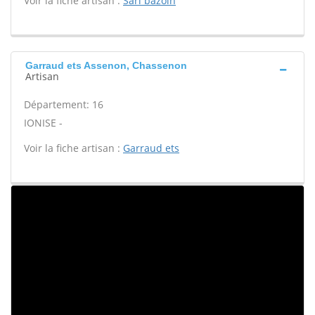
Voir la fiche artisan :
Sarl bazoin
Garraud ets Assenon, Chassenon
Artisan
Département: 16
IONISE -
Voir la fiche artisan :
Garraud ets