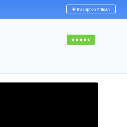
Inscription Artisan
9,5
(100%)
75
votes