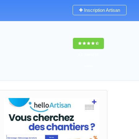
Inscription Artisan
9,5
(100%)
59
votes