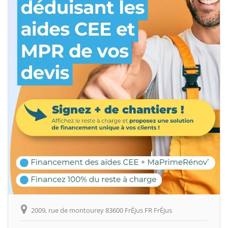
2009, rue de montourey 83600 FrÉjus FR FrÉjus