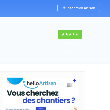
Inscription Artisan
9,5
(100%)
61
votes