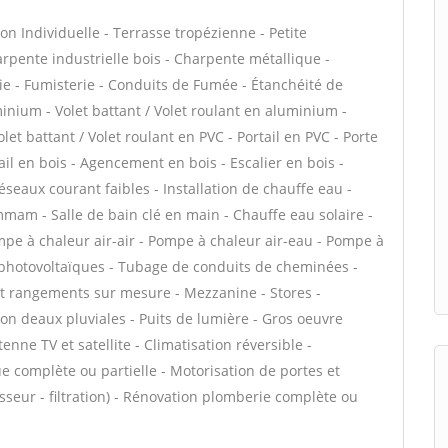
on Individuelle - Terrasse tropézienne - Petite
rpente industrielle bois - Charpente métallique -
ie - Fumisterie - Conduits de Fumée - Étanchéité de
uminium - Volet battant / Volet roulant en aluminium -
let battant / Volet roulant en PVC - Portail en PVC - Porte
tail en bois - Agencement en bois - Escalier en bois -
Réseaux courant faibles - Installation de chauffe eau -
mam - Salle de bain clé en main - Chauffe eau solaire -
pe à chaleur air-air - Pompe à chaleur air-eau - Pompe à
 photovoltaïques - Tubage de conduits de cheminées -
 et rangements sur mesure - Mezzanine - Stores -
ion deaux pluviales - Puits de lumière - Gros oeuvre
enne TV et satellite - Climatisation réversible -
e complète ou partielle - Motorisation de portes et
isseur - filtration) - Rénovation plomberie complète ou