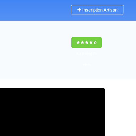
Inscription Artisan
9,5
(100%)
75
votes