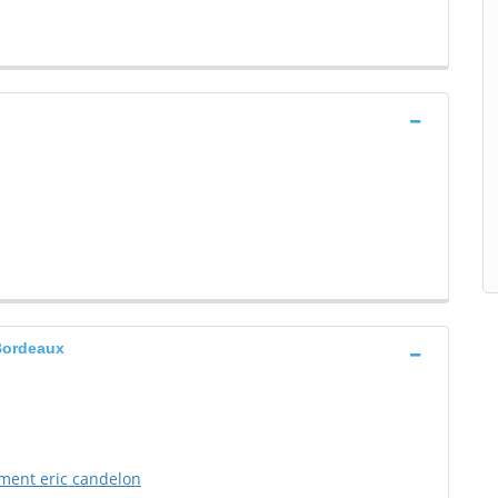
 Bordeaux
iment eric candelon